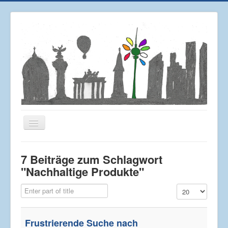
Navigation
an/aus
Home
7 Beiträge zum Schlagwort
Über mich
"Nachhaltige Produkte"
Impressum
Enter part of title
Anzeige #
Datenschutz
Frustrierende Suche nach